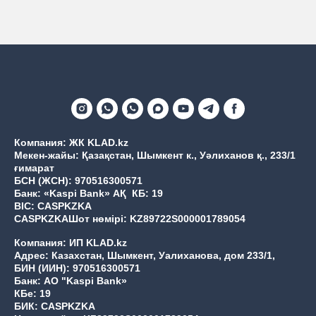
Компания: ЖК KLAD.kz
Мекен-жайы: Қазақстан, Шымкент к., Уәлиханов қ., 233/1
ғимарат
БСН (ЖСН): 970516300571
Банк: «Kaspi Bank» АҚ КБ: 19
BIC: CASPKZKA
CASPKZKAШот нөмірі: KZ89722S000001789054
Компания: ИП KLAD.kz
Адрес: Казахстан, Шымкент, Уалиханова, дом 233/1,
БИН (ИИН): 970516300571
Банк: АО "Kaspi Bank»
КБе: 19
БИК: CASPKZKA