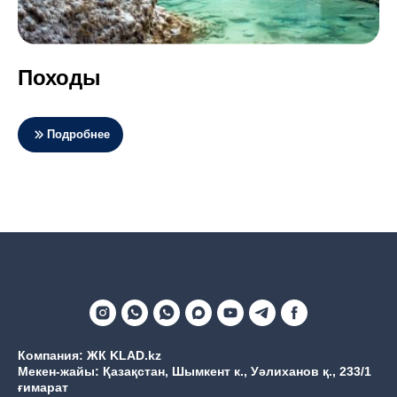
Походы
Подробнее
Компания: ЖК KLAD.kz
Мекен-жайы: Қазақстан, Шымкент к., Уәлиханов қ., 233/1
ғимарат