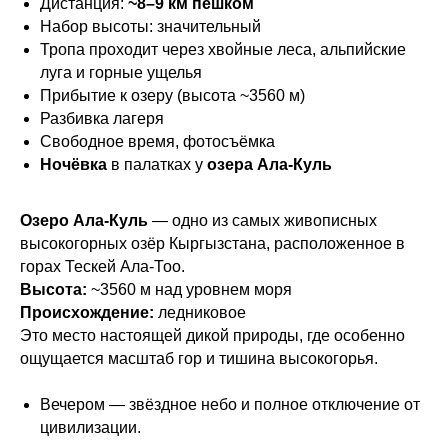
Дистанция:
~8–9 км пешком
Набор высоты: значительный
Тропа проходит через хвойные леса, альпийские
луга и горные ущелья
Прибытие к озеру (высота ~3560 м)
Разбивка лагеря
Свободное время, фотосъёмка
Ночёвка
в палатках у
озера Ала-Куль
Озеро Ала-Куль
— одно из самых живописных
высокогорных озёр Кыргызстана, расположенное в
горах Тескей Ала-Тоо.
Высота:
~3560 м над уровнем моря
Происхождение:
ледниковое
Это место настоящей дикой природы, где особенно
ощущается масштаб гор и тишина высокогорья.
Вечером — звёздное небо и полное отключение от
цивилизации.